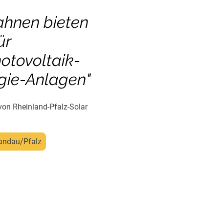
ahnen bieten
ür
otovoltaik-
gie-Anlagen"
von Rheinland-Pfalz-Solar
Landau/Pfalz