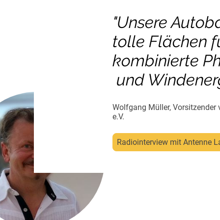
"Unsere Autob
tolle Flächen f
kombinierte Ph
und Windener
Wolfgang Müller, Vorsitzender 
e.V.
Radiointerview mit Antenne 